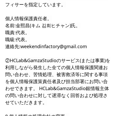
フィサーを指定しています。
個人情報保護責任者。
名前:金熙昌(キム 김희ヒチャン)氏。
職責:代表。
職級:代表。
連絡先:weekendinfactory@gmail.com
②HCLab&GamzaStudioのサービス(または事業)を
利用しながら発生した全ての個人情報保護関連お
問い合わせ、苦情処理、被害救済等に関する事項
を個人情報保護策責任者及び担当部署にお問い合
わせできます。 HCLab&GamzaStudio銀情報主体
の問い合わせに対して遅滞なく回答および処理さ
せていただきます。